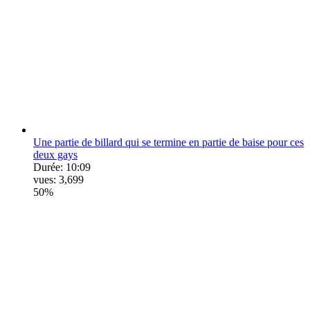
Une partie de billard qui se termine en partie de baise pour ces
deux gays
Durée:
10:09
vues:
3,699
50%