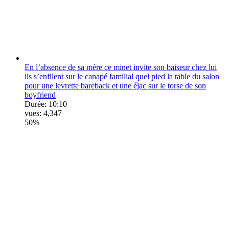
En l’absence de sa mère ce minet invite son baiseur chez lui
ils s’enfilent sur le canapé familial quel pied la table du salon
pour une levrette bareback et une éjac sur le torse de son
boyfriend
Durée:
10:10
vues:
4,347
50%