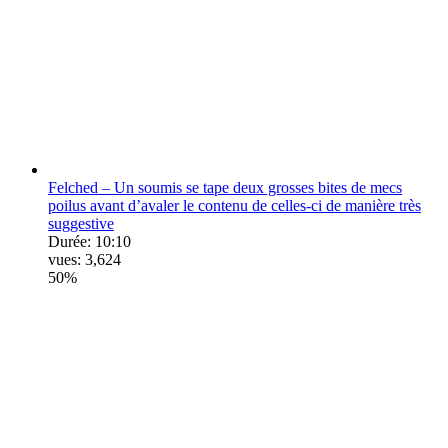
Felched – Un soumis se tape deux grosses bites de mecs
poilus avant d’avaler le contenu de celles-ci de manière très
suggestive
Durée:
10:10
vues:
3,624
50%