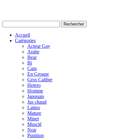
Accueil
Catégories
Acteur Gay
Arabe
Bear
Bi
Cam
En Groupe
Gros Calibre
Hetero
Homme
Japonais
Jus chaud
Latino
Mature
Minet
Musclé
Noir
Punition