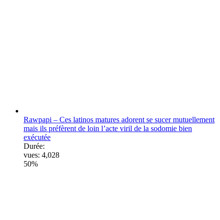
Rawpapi – Ces latinos matures adorent se sucer mutuellement
mais ils préfèrent de loin l’acte viril de la sodomie bien
exécutée
Durée:
vues:
4,028
50%