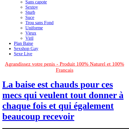
Sans capote
Sextoy
Sturb
Suce
Trou sans Fond
Uniforme
Vieux
Viril
Plan Baise
Sexshop Gay
Sexe Live
Agrandissez votre penis - Produit 100% Naturel et 100%
Francais
La baise est chauds pour ces
mecs qui veulent tout donner à
chaque fois et qui également
beaucoup recevoir