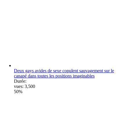
Deux gays avides de sexe copulent sauvagement sur le
canapé dans toutes les positions imaginables
Durée:
vues:
3,500
50%