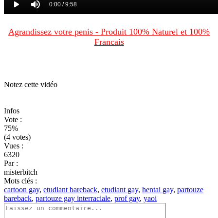
Agrandissez votre penis - Produit 100% Naturel et 100%
Francais
Notez cette vidéo
Infos
Vote
:
75%
(4 votes)
Vues
:
6320
Par
:
misterbitch
Mots clés
:
cartoon gay
,
etudiant bareback
,
etudiant gay
,
hentai gay
,
partouze
bareback
,
partouze gay interraciale
,
prof gay
,
yaoi