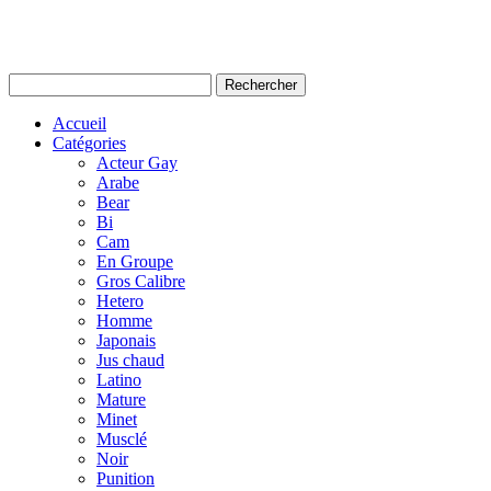
Accueil
Catégories
Acteur Gay
Arabe
Bear
Bi
Cam
En Groupe
Gros Calibre
Hetero
Homme
Japonais
Jus chaud
Latino
Mature
Minet
Musclé
Noir
Punition