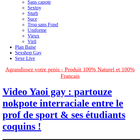
Sans capote
Sextoy
Sturb
Suce
Trou sans Fond
Uniforme
Vieux
Viril
Plan Baise
Sexshop Gay
Sexe Live
Agrandissez votre penis - Produit 100% Naturel et 100%
Francais
Video Yaoi gay : partouze
nokpote interraciale entre le
prof de sport & ses étudiants
coquins !