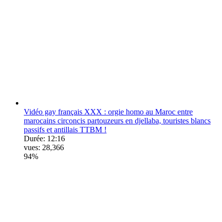
Vidéo gay français XXX : orgie homo au Maroc entre
marocains circoncis partouzeurs en djellaba, touristes blancs
passifs et antillais TTBM !
Durée:
12:16
vues:
28,366
94%