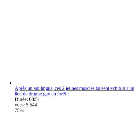
Après un anulingus, ces 2 jeunes musclés baisent exhib sur un
lieu de drague gay en forêt !
Durée:
08:51
vues:
5,544
75%