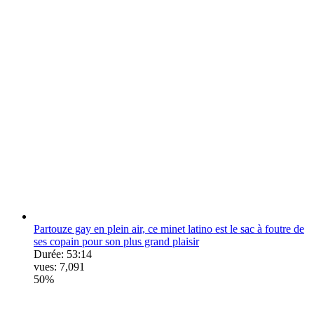
Partouze gay en plein air, ce minet latino est le sac à foutre de
ses copain pour son plus grand plaisir
Durée:
53:14
vues:
7,091
50%