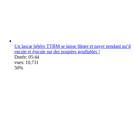
Un lascar hétéro TTBM se laisse filmer et payer pendant qu’il
encule et éjacule sur des poupées gonflables !
Durée:
05:44
vues:
10,731
50%