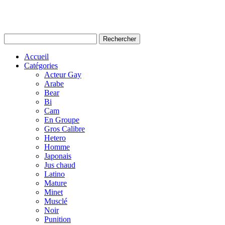
Accueil
Catégories
Acteur Gay
Arabe
Bear
Bi
Cam
En Groupe
Gros Calibre
Hetero
Homme
Japonais
Jus chaud
Latino
Mature
Minet
Musclé
Noir
Punition