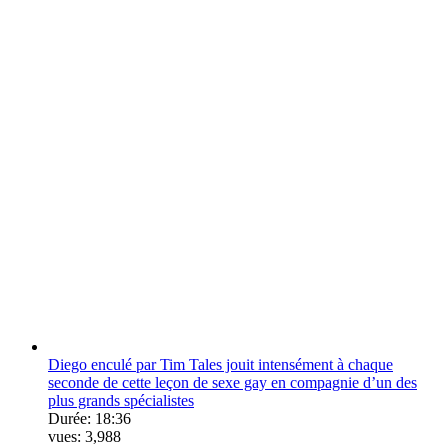
Diego enculé par Tim Tales jouit intensément à chaque
seconde de cette leçon de sexe gay en compagnie d’un des
plus grands spécialistes
Durée:
18:36
vues:
3,988